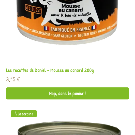
Les recettes de Daniel - Mousse au canard 200g
Prix
3,15 €
Hop, dans le panier !
À la sardine