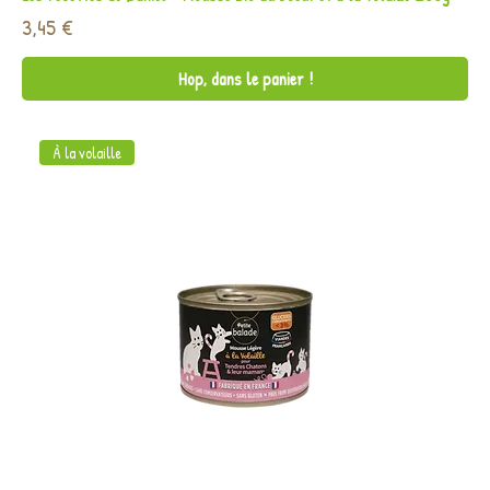
Prix
3,45 €
Hop, dans le panier !
À la volaille