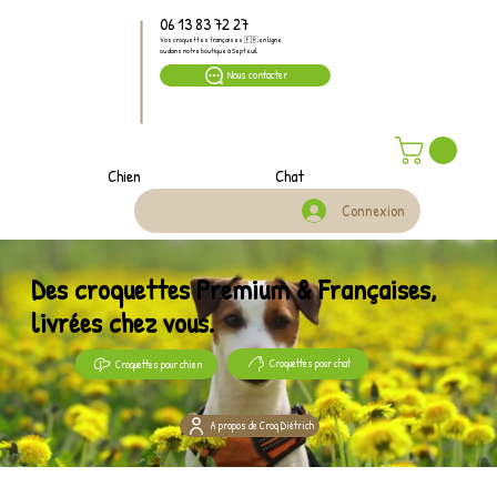
06 13 83 72 27
Vos croquettes françaises 🇫🇷 en ligne
ou dans notre boutique à Septeuil
Nous contacter
Chien
Chat
Connexion
Des croquettes Premium & Françaises,
livrées chez vous.
Croquettes pour chat
Croquettes pour chien
A propos de Croq Diétrich