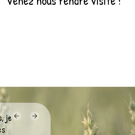
Venez nous rendre visite !
, je
es