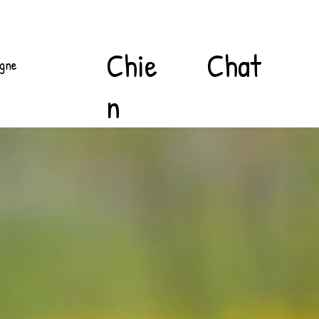
Chat
Chie
igne
n