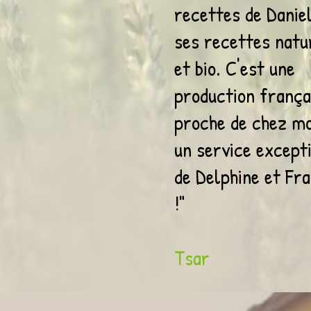
recettes de Danie
ses recettes natu
et bio. C'est une
production frança
proche de chez mo
un service except
de Delphine et Fr
!"
Tsar