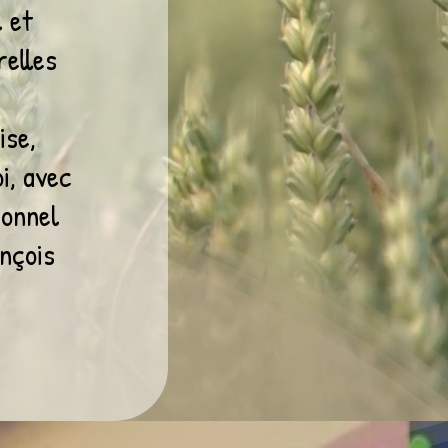
l et
relles
ise,
i, avec
ionnel
ançois