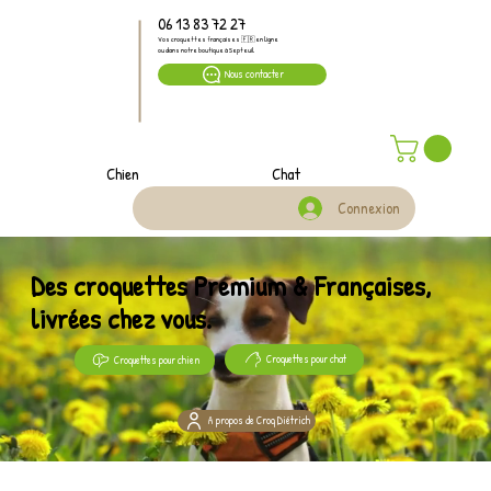
06 13 83 72 27
Vos croquettes françaises 🇫🇷 en ligne
ou dans notre boutique à Septeuil
Nous contacter
Chien
Chat
Connexion
Des croquettes Premium & Françaises,
livrées chez vous.
Croquettes pour chat
Croquettes pour chien
A propos de Croq Diétrich