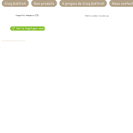
Croq Diétrich
Nos produits
A propos de Croq Diétrich
Nous contac
Croquettes françaises 🇫🇷
© 2024 Croq Diétrich - Une création
gbi
Voir le trajet pour venir
5 rue Maurice Cléret - 78790 Septeuil
06 32 21 07 85 ou 06 13 83 72 27