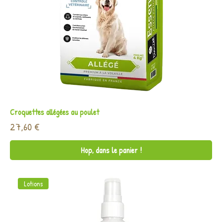
Croquettes allégées au poulet
Prix
27,60 €
Hop, dans le panier !
Lotions