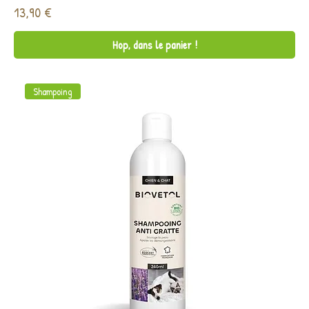
Prix
13,90 €
Hop, dans le panier !
Shampoing