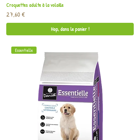
Croquettes adulte à la volaille
Prix
27,60 €
Hop, dans le panier !
Essentielle