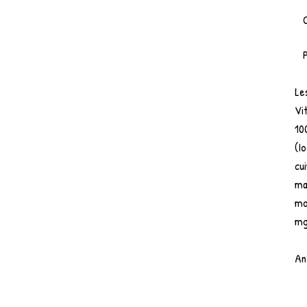
Le
Vit
10
(I
cu
ma
mo
mg
An