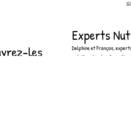
Experts Nut
vrez-les
Delphine et François, expert
nutrition, à votre disposition
 produits exclusifs et très
conseiller sur les meilleurs 
.
adaptés pour vos chiens et c
s croquettes Les recettes
Notre large gamme d'alimen
soins naturels répond aux be
roquettes sont fabriquées en
spécifiques de vos animaux d
s de la moitié de nos
Si vous souhaitez être consei
sont d’origine française. 30%
votre choix sur simple appel
sont issues de l’agriculture
aiderons à sélectionner l'ali