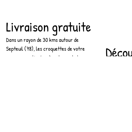
Livraison gratuite
Dans un rayon de 30 kms autour de
Décou
Septeuil (78), les croquettes de votre
compagnon, livrées directement chez
Une gamme de
vous !
haute qualité
Au-delà la livraison s'effectue via Mondial
Découvrez le
Relay, aux tarifs indiqués lors de votre
de Daniel.
commande.
Toutes les c
France et plu
Dites adieu aux corvées de croquettes !
ingrédients 
des produits 
Commandez en ligne et bénéficiez de la