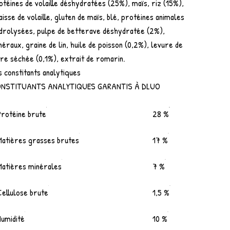
otéines de volaille déshydratées (25%), maïs, riz (15%),
aisse de volaille, gluten de maïs, blé, protéines animales
drolysées, pulpe de betterave déshydratée (2%),
néraux, graine de lin, huile de poisson (0,2%), levure de
ère séchée (0,1%), extrait de romarin.
s constitants analytiques
NSTITUANTS ANALYTIQUES GARANTIS À DLUO
Protéine brute
28 %
Matières grasses brutes
17 %
Matières minérales
7 %
Cellulose brute
1,5 %
Humidité
10 %