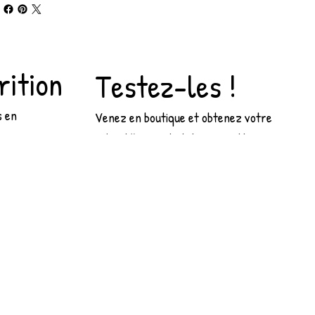
rition
Testez-les !
s en
Venez en boutique et obtenez votre
 pour vous
échantillon gratuit de croquettes. Ainsi,
aliments
vous pourrez permettre à votre chien ou
hats.
chat de tester la qualité de nos produits !
ts et de
Présentez-nous votre compagnon : nous
soins
vous aideront à choisir l'aliment adapté à
e compagnie.
ses besoins spécifiques et vous offrirons 1
llé dans
échantillon ! Vous pourrez ainsi choisir le
, nous vous
produit qui correspondra non seulement
ment idéal
aux besoins de votre animal mais aussi à