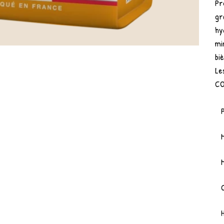
Pr
gr
hy
mi
bi
Le
CO