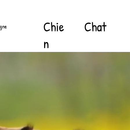
Chat
Chie
igne
n