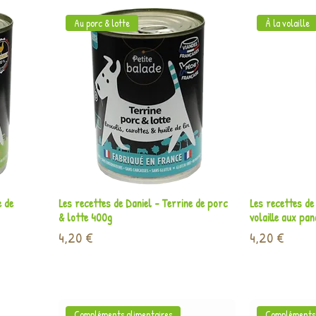
Au porc & lotte
À la volaille
Aperçu rapide
A
e de
Les recettes de Daniel - Terrine de porc
Les recettes de
& lotte 400g
volaille aux pa
Prix
Prix
4,20 €
4,20 €
Compléments alimentaires
Compléments 