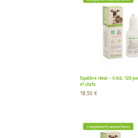
Aperçu rapide
Equilibre rénal - A.N.D. 128 po
et chats
Prix
18,50 €
Compléments alimentaires