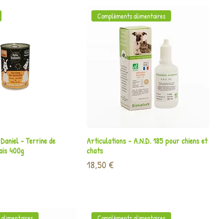
Compléments alimentaires
perçu rapide
Aperçu rapide
 Daniel - Terrine de
Articulations - A.N.D. 185 pour chiens et
nais 400g
chats
Prix
18,50 €
alimentaires
Compléments alimentaires