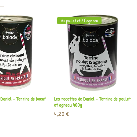
Au poulet et à l'agneau
perçu rapide
Aperçu rapide
 Daniel - Terrine de boeuf
Les recettes de Daniel - Terrine de poulet
et agneau 400g
Prix
4,20 €