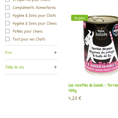
Compléments Alimentaires
Hygiène & Soins pour Chats
Au porc
Hygiène & Soins pour Chiens
Patées pour chiens
Tout pour vos Chats
Prix
Taille de sac
4 €
74 €
12 kg
14 kg
Aperçu rapide
Les recettes de Daniel - Terrin
400g
15 kg
Prix
4,20 €
20 kg
3 kg
4 kg