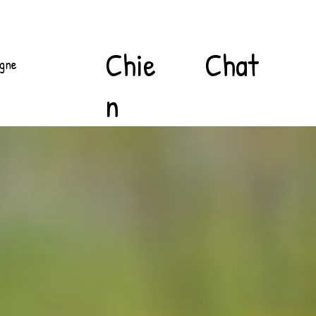
Chat
Chie
igne
n