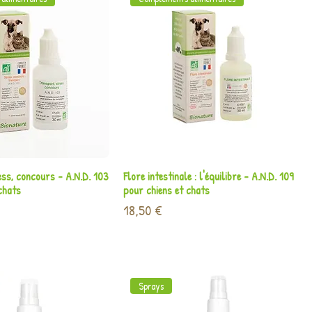
perçu rapide
Aperçu rapide
ss, concours - A.N.D. 103
Flore intestinale : l'équilibre - A.N.D. 109
chats
pour chiens et chats
Prix
18,50 €
Sprays