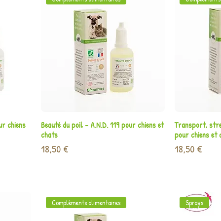
Aperçu rapide
A
ur chiens
Beauté du poil - A.N.D. 119 pour chiens et
Transport, stre
chats
pour chiens et 
Prix
Prix
18,50 €
18,50 €
Compléments alimentaires
Sprays