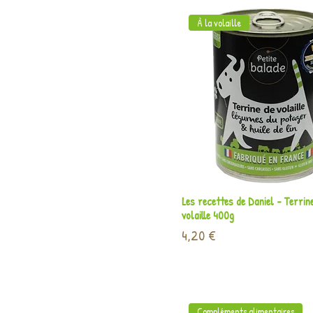
À la volaille
Aperçu rapide
Les recettes de Daniel - Terrin
volaille 400g
Prix
4,20 €
Compléments alimentaires