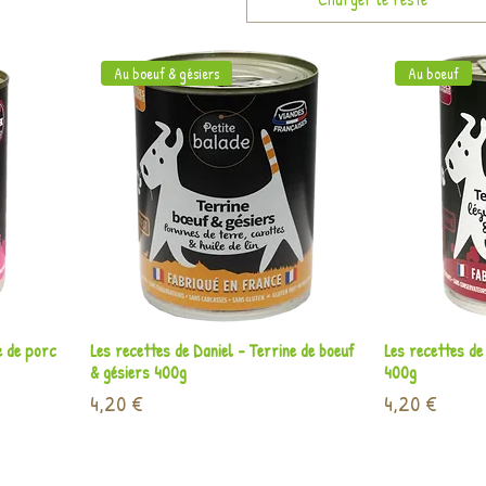
Au boeuf & gésiers
Au boeuf
Aperçu rapide
A
e de porc
Les recettes de Daniel - Terrine de boeuf
Les recettes de
& gésiers 400g
400g
Prix
Prix
4,20 €
4,20 €