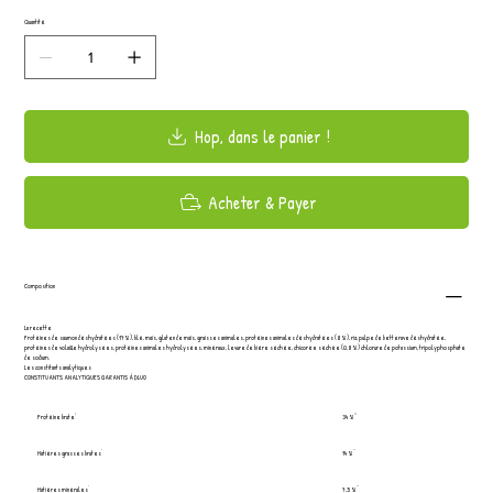
Quantité
Hop, dans le panier !
Acheter & Payer
Composition
La recette
Protéines de saumon déshydratées (17%), blé, maïs, gluten de maïs, graisses animales, protéines animales déshydratées (8%), riz, pulpe de betterave déshydratée,
protéines de volaille hydrolysées, protéines animales hydrolysées, minéraux, levure de bière séchée, chicorée séchée (0.8%) chlorure de potassium, tripolyphosphate
de sodium.
Les constitants analytiques
CONSTITUANTS ANALYTIQUES GARANTIS À DLUO
Protéine brute
34 %
Matières grasses brutes
14 %
Matières minérales
7,5 %