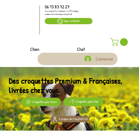
06 13 83 72 27
Vos croquettes françaises 🇫🇷 en ligne
ou dans notre boutique à Septeuil
Nous contacter
Chien
Chat
Connexion
Des croquettes Premium & Françaises,
livrées chez vous.
Croquettes pour chat
Croquettes pour chien
A propos de Croq Diétrich