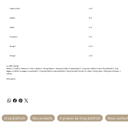
Cellulose brute
2,5 %
Humidité
10 %
Calcium
1,4 %
Phosphore
1,1 %
Omega 3
0,3 %
Omega 6
2,3 %
Les additifs (par kg)
Vitamine A : 32 000 U.I., Vitamine D3 : 1 700 U.I., Vitamine E : 700 mg, Vitamine C : 150 mg, Iode (iodate de calcium anhydre) : 1,5 mg, Cuivre (Sulfate de cuivre (II) pentahydraté) : 5 mg,
Manganèse (Sulfate de manganèse monohydraté) : 7,5 mg, Zinc (Sulfate de zinc monohydraté) : 50 mg, Sélénium (Sélénite de sodium) : 0,15 mg, Taurine : 1 000 mg, DL-méthionine : 4
600 mg.
Antioxygènes
Croq Diétrich
Nos produits
A propos de Croq Diétrich
Nous contac