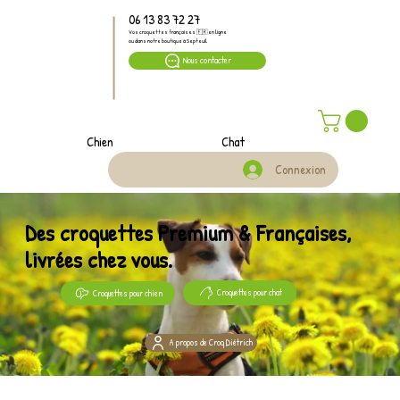
06 13 83 72 27
Vos croquettes françaises 🇫🇷 en ligne
ou dans notre boutique à Septeuil
Nous contacter
Chien
Chat
Connexion
Des croquettes Premium & Françaises,
livrées chez vous.
Croquettes pour chat
Croquettes pour chien
A propos de Croq Diétrich