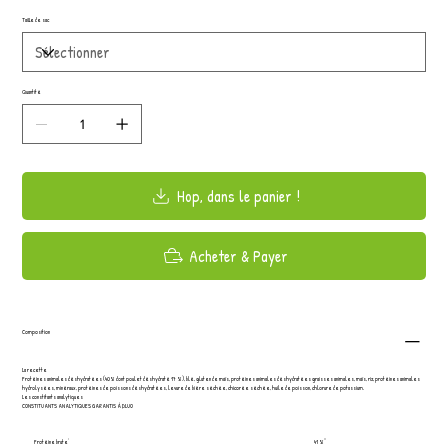
Taille de sac
Quantité
Hop, dans le panier !
Acheter & Payer
Composition
La recette
Protéines animales déshydratées (40% dont poulet déshydraté 17 %), blé, gluten de maïs, protéines animales déshydratées graisses animales, maïs, riz, protéines animales
hydrolysées, minéraux, protéines de poissons déshydratées, levure de bière séchée, chicorée séchée, huile de poisson, chlorure de potassium.
Les constitants analytiques
CONSTITUANTS ANALYTIQUES GARANTIS À DLUO
Protéine brute
41 %