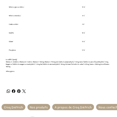
Matières grasses brutes
18 %
Matières minérales
8 %
Cellulose brute
3 %
Humidité
10 %
Calcium
1,4 %
Phosphore
1,1 %
Les additifs (par kg)
Vitamine A : 32 000 U.I., Vitamine D3 : 1 600 U.I., Vitamine E : 700 mg, Vitamine C : 170 mg, Iode (iodate de calcium anhydre) : 1,5 mg, Cuivre (Sulfate de cuivre (II) pentahydraté) : 5 mg,
Manganèse (Sulfate de manganèse monohydraté) : 7,5 mg, Zinc (Sulfate de zinc monohydraté) : 50 mg, Sélénium (Sélénite de sodium) : 0,15 mg, Taurine : 2 000 mg, DL-méthionine :
900 mg.
Antioxygènes
Croq Diétrich
Nos produits
A propos de Croq Diétrich
Nous contac