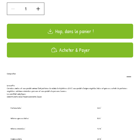
Hop, dans le panier !
Acheter & Payer
Composition
La recette
Céréales, viandes et sous-produits animaux (dont protéines de volaille déshydratées 25 %), sous-produits d’origine végétale, huiles et graisses, extraits de protéines
végétales, substances minérales, poissons et sous-produits de poissons, levures.
Les constitants analytiques
CONSTITUANTS ANALYTIQUES GARANTIS À DLUO
Protéine brute
34 %
Matières grasses brutes
10 %
Matières minérales
7,5 %
Cellulose brute
2,5 %