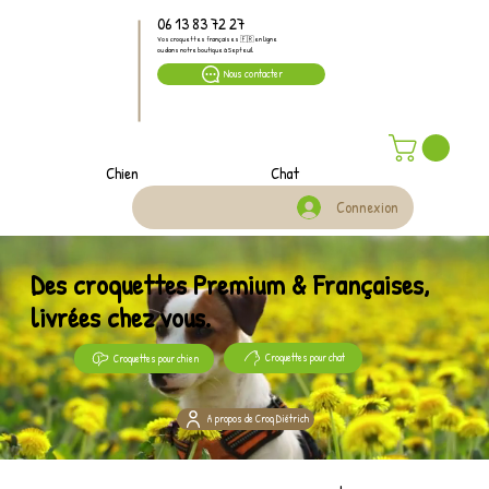
06 13 83 72 27
Vos croquettes françaises 🇫🇷 en ligne
ou dans notre boutique à Septeuil
Nous contacter
Chien
Chat
Connexion
Des croquettes Premium & Françaises,
livrées chez vous.
Croquettes pour chat
Croquettes pour chien
A propos de Croq Diétrich