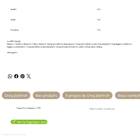
Humidité
10 %
Calcium
1,4 %
Phosphore
1,1 %
Les additifs (par kg)
Vitamine A : 35 000 U.I., Vitamine D3 : 1 900 U.I., Vitamine E : 130 mg, Iode (iodate de calcium anhydre) : 1,5 mg, Cuivre (Sulfate de cuivre (II) pentahydraté) : 5 mg, Manganèse (Sulfate de
manganèse monohydraté) : 7,5 mg, Zinc (Sulfate de zinc monohydraté) : 50 mg, Sélénium (Sélénite de sodium) : 0,15 mg, Taurine 1 000mg.
Antioxygènes
Croq Diétrich
Nos produits
A propos de Croq Diétrich
Nous contac
Croquettes françaises 🇫🇷
© 2024 Croq Diétrich - Une création
gbi
Voir le trajet pour venir
5 rue Maurice Cléret - 78790 Septeuil
06 32 21 07 85 ou 06 13 83 72 27