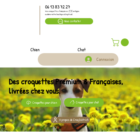
06 13 83 72 27
Vos croquettes françaises 🇫🇷 en ligne
ou dans notre boutique à Septeuil
Nous contacter
Chien
Chat
Connexion
Des croquettes Premium & Françaises,
livrées chez vous.
Croquettes pour chat
Croquettes pour chien
A propos de Croq Diétrich