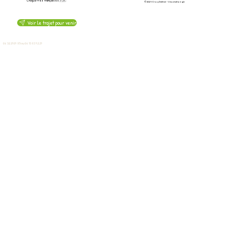
Croquettes françaises 🇫🇷
© 2024 Croq Diétrich - Une création
gbi
Voir le trajet pour venir
5 rue Maurice Cléret - 78790 Septeuil
06 32 21 07 85 ou 06 13 83 72 27