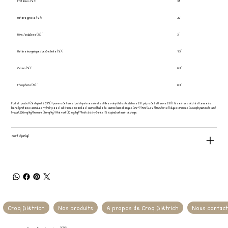
Protéines (%) :
35
Matière grasse (%) :
20
Fibre / cellulose (%) :
3
Matière inorganique / cendre brute (%) :
9.5
Calcium (%) :
0.8
Phosphore (%) :
0.8
Poulet : poulet (déshydraté 33%) | pomme de terre | pois | graisses animales | fibres végétales (cellulose 2%, pulpe de betterave 2%) | ?ufs entiers séchés | levure de
bière | protéines animales hydrolysées | substances minérales | saumon | huile de saumon | canneberges (4%**) | FOS (0,3%) | MOS (0,1%) | algues marines (Ascophyllum nodosum)
| yucca (250 mg/kg) | romarin (14 mg/kg) | thé vert (10 mg/kg) **fruits déshydratés | % équivalent avant séchage
Additifs (par kg)
Croq Diétrich
Nos produits
A propos de Croq Diétrich
Nous contac